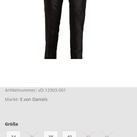
Artikelnummer:
vD-12903-001
Marke:
E.von Daniels
Größe
34
36
38
40
42
44