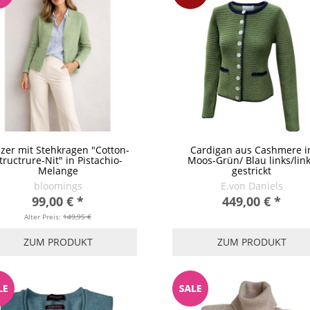
azer mit Stehkragen "Cotton-
Cardigan aus Cashmere i
tructrure-Nit" in Pistachio-
Moos-Grün/ Blau links/lin
Melange
gestrickt
bloomings
E.von Daniels
99,00 €
*
449,00 €
*
Alter Preis:
149,95 €
ZUM PRODUKT
ZUM PRODUKT