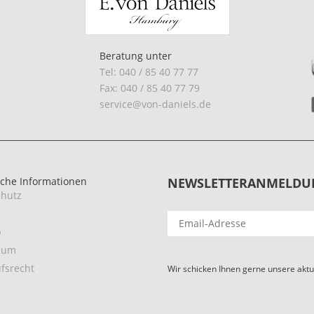
Beratung unter
Tel: 040 / 85 40 77 77
Fax: 040 / 85 40 77 79
service@von-daniels.de
iche Informationen
NEWSLETTERANMELDU
hutz
p
sum
fsrecht
Wir schicken Ihnen gerne unsere aktu