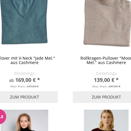
lover mit V-Neck "Jade Mel."
Rollkragen-Pullover "Moo
aus Cashmere
Mel." aus Cashmere
bloomings
bloomings
169,00 €
*
139,00 €
*
ab
Alter Preis:
249,00 €
Alter Preis:
249,00 €
ZUM PRODUKT
ZUM PRODUKT