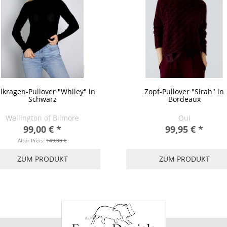
lkragen-Pullover "Whiley" in
Zopf-Pullover "Sirah" in
Schwarz
Bordeaux
Wellington of Bilmore
Oui
99,00 €
*
99,95 €
*
Alter Preis:
149,00 €
ZUM PRODUKT
ZUM PRODUKT