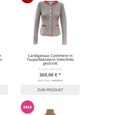
n
Cardiganaus Cashmere in
ks
Taupe/Mandarin links/links
gestrickt
E.von Daniels
369,00 €
*
Alter Preis:
449,00 €
ZUM PRODUKT