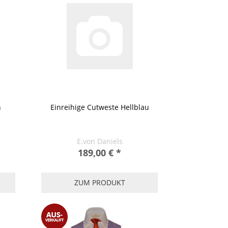
n
Einreihige Cutweste Hellblau
E.von Daniels
189,00 €
*
ZUM PRODUKT