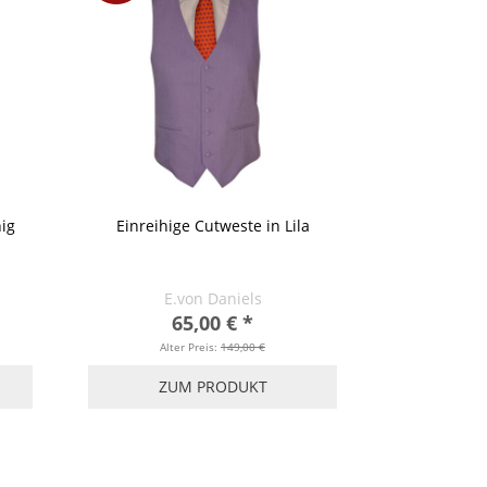
ig
Einreihige Cutweste in Lila
E.von Daniels
65,00 €
*
Alter Preis:
149,00 €
ZUM PRODUKT