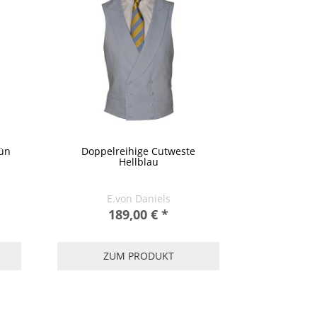
rün
Doppelreihige Cutweste
Hellblau
E.von Daniels
189,00 €
*
ZUM PRODUKT