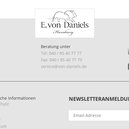
Beratung unter
Tel: 040 / 85 40 77 77
Fax: 040 / 85 40 77 79
service@von-daniels.de
iche Informationen
NEWSLETTERANMELDU
hutz
p
sum