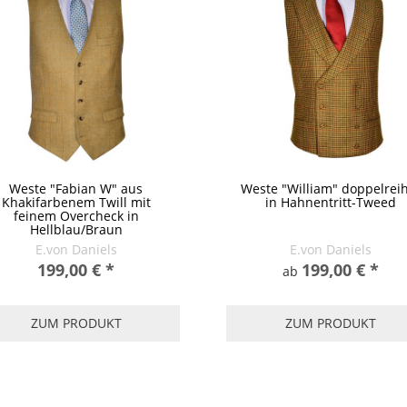
Weste "Fabian W" aus
Weste "William" doppelreih
Khakifarbenem Twill mit
in Hahnentritt-Tweed
feinem Overcheck in
Hellblau/Braun
E.von Daniels
E.von Daniels
199,00 €
*
199,00 €
*
ab
ZUM PRODUKT
ZUM PRODUKT