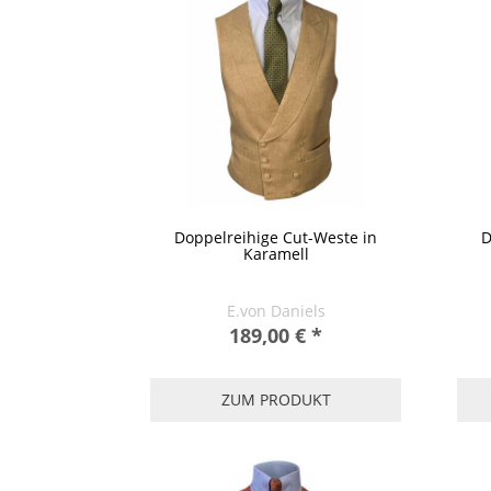
Doppelreihige Cut-Weste in
D
Karamell
E.von Daniels
189,00 €
*
ZUM PRODUKT