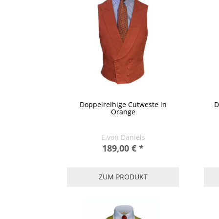
Doppelreihige Cutweste in
D
Orange
E.von Daniels
189,00 €
*
ZUM PRODUKT