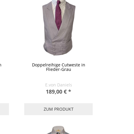
n
Doppelreihige Cutweste in
Flieder-Grau
E.von Daniels
189,00 €
*
ZUM PRODUKT