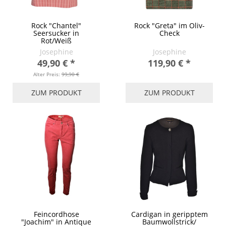
Rock "Chantel"
Rock "Greta" im Oliv-
Seersucker in
Check
Rot/Weiß
Josephine
Josephine
49,90 €
*
119,90 €
*
Alter Preis:
99,90 €
ZUM PRODUKT
ZUM PRODUKT
Feincordhose
Cardigan in geripptem
"Joachim" in Antique
Baumwollstrick/