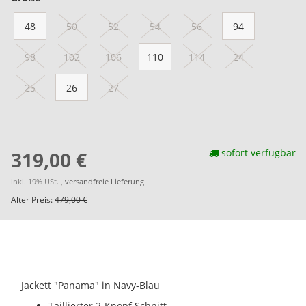
48
50
52
54
56
94
98
102
106
110
114
24
25
26
27
sofort verfügbar
319,00 €
inkl. 19% USt. ,
versandfreie Lieferung
Alter Preis:
479,00 €
Jackett "Panama" in Navy-Blau
Taillierter 2-Knopf Schnitt