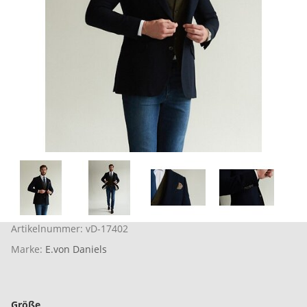
Artikelnummer:
vD-17402
Marke:
E.von Daniels
Größe