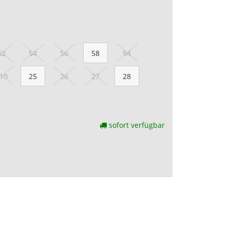
52
54
56
58
94
10
25
26
27
28
sofort verfügbar