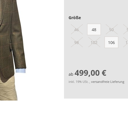
Größe
46
48
50
98
102
106
1
499,00 €
ab
inkl. 19% USt. ,
versandfreie Lieferung