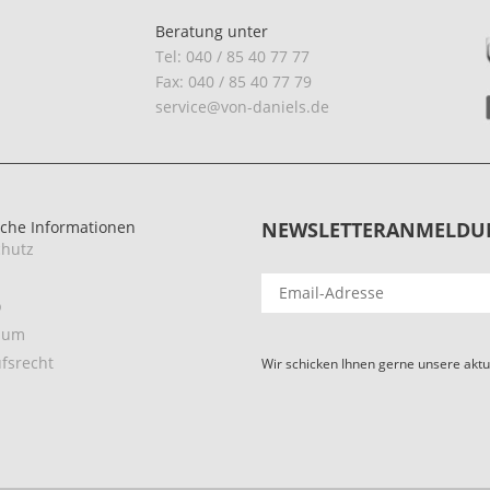
Beratung unter
Tel: 040 / 85 40 77 77
Fax: 040 / 85 40 77 79
service@von-daniels.de
iche Informationen
NEWSLETTERANMELDU
hutz
p
sum
fsrecht
Wir schicken Ihnen gerne unsere aktu