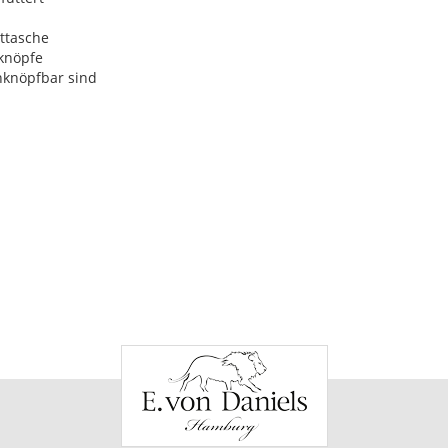
tasche
knöpfe
knöpfbar sind