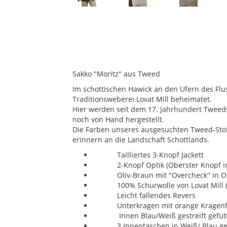
Sakko "Moritz" aus Tweed
Im schottischen Hawick an den Ufern des Fluss
Traditionsweberei Lovat Mill beheimatet.
Hier werden seit dem 17. Jahrhundert Tweeds
noch von Hand hergestellt.
Die Farben unseres ausgesuchten Tweed-Stoff
erinnern an die Landschaft Schottlands.
Tailliertes 3-Knopf Jackett
2-Knopf Optik (Oberster Knopf im R
Oliv-Braun mit "Overcheck" in O
100% Schurwolle von Lovat Mill (S
Leicht fallendes Revers
Unterkragen mit orange Kragenfil
Innen Blau/Weiß gestreift gefütt
3 Innentaschen in Weiß/ Blau gef