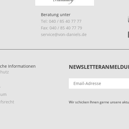
Beratung unter
Tel: 040 / 85 40 77 77
Fax: 040 / 85 40 77 79
service@von-daniels.de
iche Informationen
NEWSLETTERANMELDU
hutz
p
sum
fsrecht
Wir schicken Ihnen gerne unsere aktu