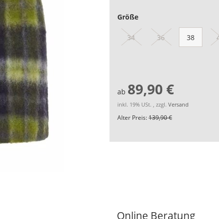
Größe
34
36
38
89,90 €
ab
inkl. 19% USt. , zzgl.
Versand
Alter Preis:
139,90 €
Online Beratung