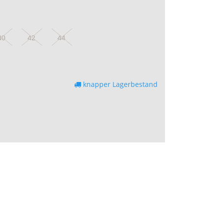
40
42
44
knapper Lagerbestand