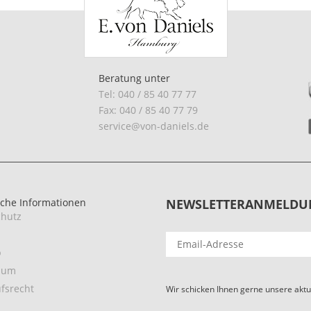
Beratung unter
Tel: 040 / 85 40 77 77
Fax: 040 / 85 40 77 79
service@von-daniels.de
iche Informationen
NEWSLETTERANMELDU
hutz
p
sum
fsrecht
Wir schicken Ihnen gerne unsere aktu