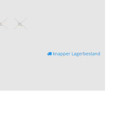
L
XL
knapper Lagerbestand