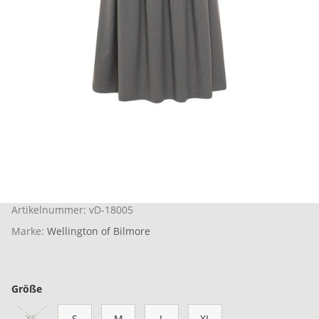
Artikelnummer:
vD-18005
Marke:
Wellington of Bilmore
Größe
XS
S
M
L
XL