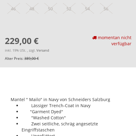
46
48
50
52
54
56
momentan nicht
229,00 €
verfügbar
inkl. 19% USt. , zzgl.
Versand
Alter Preis:
389,00 €
Mantel " Mailo" in Navy von Schneiders Salzburg
Lässiger Trench-Coat in Navy
"Garment Dyed"
"Washed Cotton"
Zwei seitliche, schräg angesetzte
Eingriffstaschen
Ungefüttert