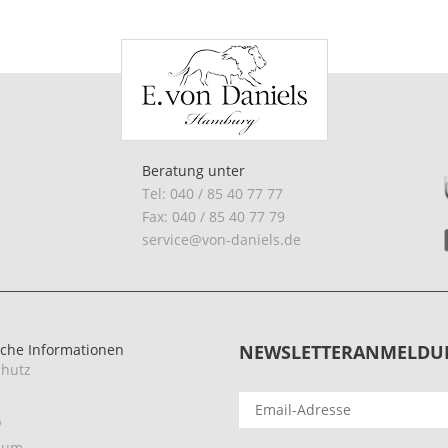
Beratung unter
Tel: 040 / 85 40 77 77
Fax: 040 / 85 40 77 79
service@von-daniels.de
iche Informationen
NEWSLETTERANMELDU
hutz
p
sum