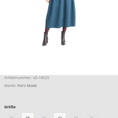
Artikelnummer:
vD-18525
Marke:
Fox's Mode
Größe
36
38
40
42
44
46