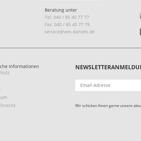
Beratung unter
Tel: 040 / 85 40 77 77
Fax: 040 / 85 40 77 79
service@von-daniels.de
iche Informationen
NEWSLETTERANMELDU
hutz
p
sum
fsrecht
Wir schicken Ihnen gerne unsere aktu