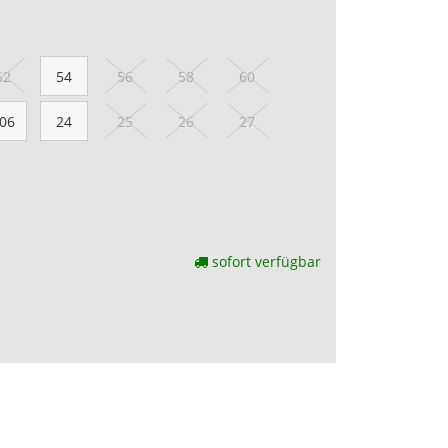
52
54
56
58
60
06
24
25
26
27
sofort verfügbar