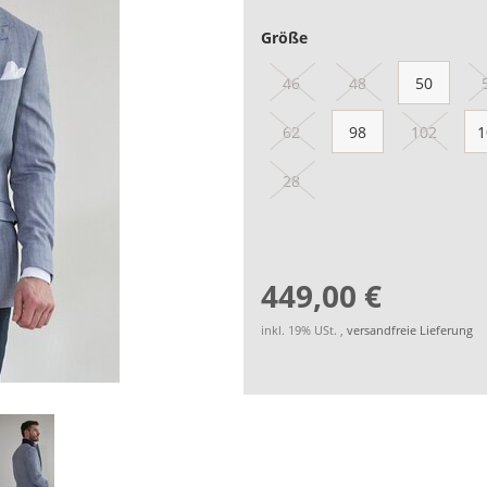
Größe
46
48
50
62
98
102
1
28
449,00 €
inkl. 19% USt. ,
versandfreie Lieferung