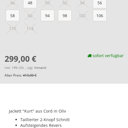
46
48
50
52
54
56
58
60
94
98
102
106
110
114
sofort verfügbar
299,00 €
inkl. 19% USt. , zzgl.
Versand
Alter Preis:
419,00 €
Jackett "Kurt" aus Cord in Oliv
Taillierter 2-Knopf Schnitt
Aufsteigendes Revers