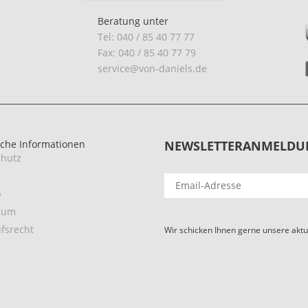
Beratung unter
Tel: 040 / 85 40 77 77
Fax: 040 / 85 40 77 79
service@von-daniels.de
iche Informationen
NEWSLETTERANMELDU
hutz
p
sum
fsrecht
Wir schicken Ihnen gerne unsere aktu