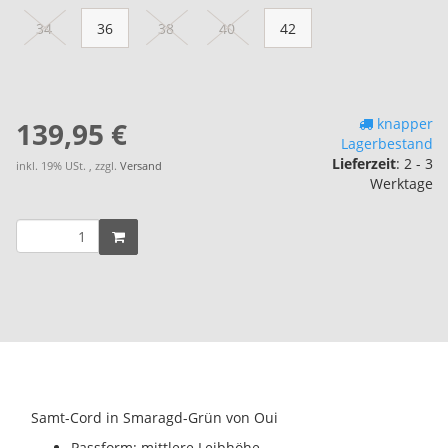
34
36
38
40
42
knapper
139,95 €
Lagerbestand
Lieferzeit
:
2 - 3
inkl. 19% USt. , zzgl.
Versand
Werktage
Samt-Cord in Smaragd-Grün von Oui
Passform: mittlere Leibhöhe,